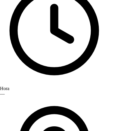
Hora
—