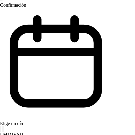
Confirmación
Elige un día
L
M
M
J
V
S
D