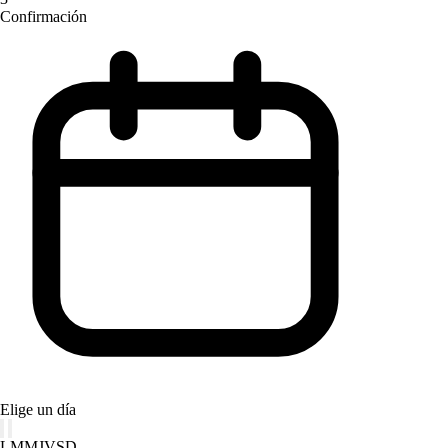
Confirmación
Elige un día
L
M
M
J
V
S
D