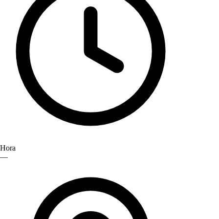
Hora
—