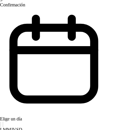
Confirmación
Elige un día
L
M
M
J
V
S
D