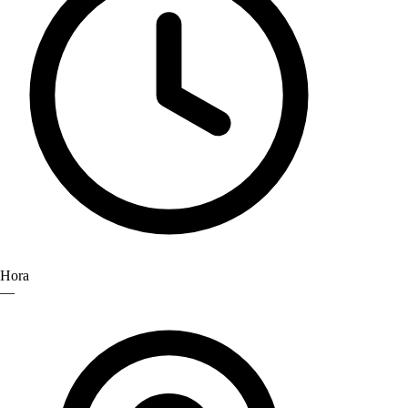
Hora
—