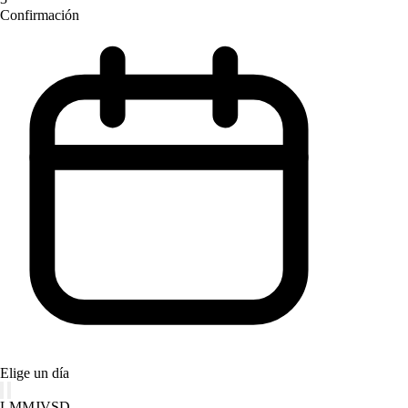
Confirmación
Elige un día
L
M
M
J
V
S
D