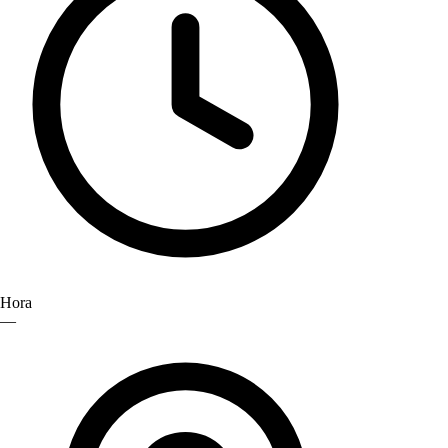
Hora
—