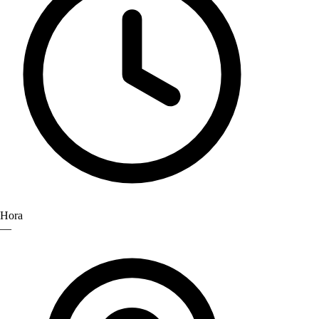
Hora
—