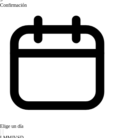
Confirmación
Elige un día
L
M
M
J
V
S
D