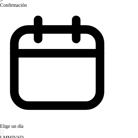
Confirmación
Elige un día
L
M
M
J
V
S
D